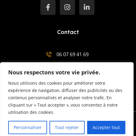
Contact
06 07 69 41 69
salut@mentor-mariemenaha.com
Nous respectons votre vie privée.
3 Place Charles de Gaulle 29300 Quimperlé
Nous utilisons des cookies pour améliorer votre
expérience de navigation, diffuser des publicités ou des
contenus personnalisés et analyser notre trafic. En
cliquant sur « Tout accepter », vous consentez à notre
utilisation des cookies.
Power by Visionary-business.
Personnaliser
Tout rejeter
Accepter tout