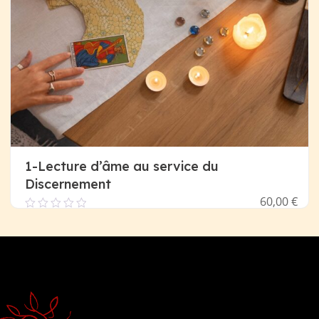
1-Lecture d’âme au service du
Discernement
60,00
€
0.00
out
of
Ajouter Au Panier
5