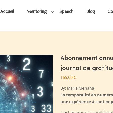
Accueil
Mentoring
Speech
Blog
Co
Abonnement annue
journal de gratitu
165,00
€
By:
Marie Menaha
La temporalité en numérol
une expérience à contemp
C’est pourquoi, je préfère 