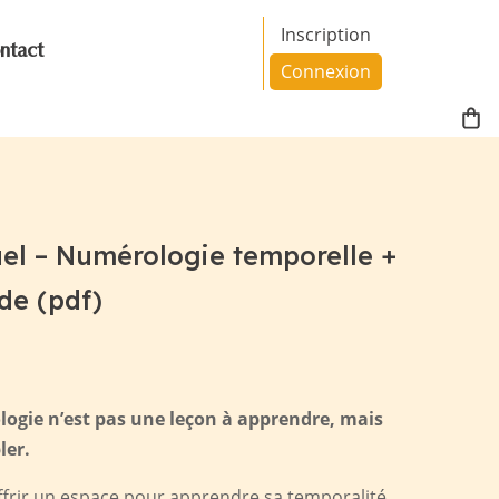
Inscription
ntact
Connexion
l – Numérologie temporelle +
de (pdf)
ogie n’est pas une leçon à apprendre, mais
ler.
offrir un espace pour apprendre sa temporalité