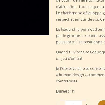
de courir derrière ton futur
d’attraction. Tout ce que tu 
Le charisme se développe g
respect et amour de soi. Cel
Le leadership permet d’emme
par le groupe. Le leader as
puissance. Il se positionne e
Quand tu vibres ces deux qu
un jeu d’enfant.
Je t’observe et je te conseil
« human design », comment 
d’entreprise.
Durée : 1h