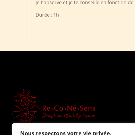
Je t’observe et je te conseille en fonction
Durée : 1h
Nous respectons votre vie privée.