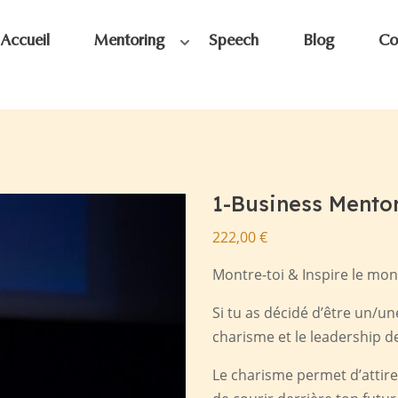
Accueil
Mentoring
Speech
Blog
Co
1-Business Mentor
222,00
€
Montre-toi & Inspire le mo
Si tu as décidé d’être un/un
charisme et le leadership d
Le charisme permet d’attirer