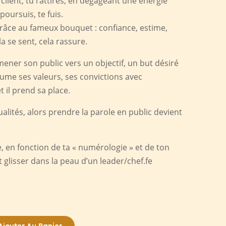
 client, tu l’attires, en dégageant une énergie
poursuis, te fuis.
râce au fameux bouquet : confiance, estime,
a se sent, cela rassure.
ner son public vers un objectif, un but désiré
sume ses valeurs, ses convictions avec
t il prend sa place.
alités, alors prendre la parole en public devient
le, en fonction de ta « numérologie » et de ton
glisser dans la peau d’un leader/chef.fe