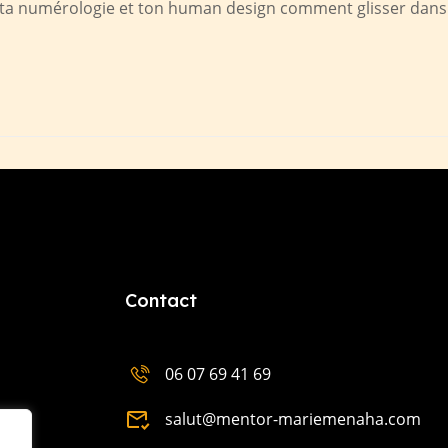
 de ta numérologie et ton human design comment glisser dans 
Contact
06 07 69 41 69
salut@mentor-mariemenaha.com