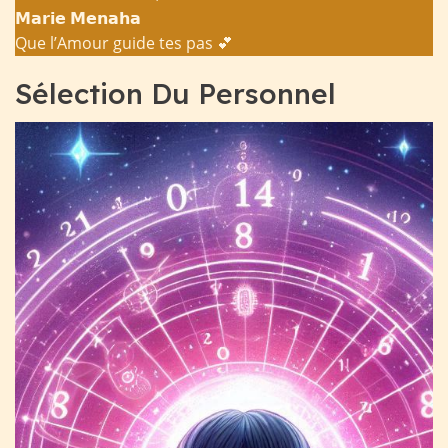
𝗠𝗮𝗿𝗶𝗲 𝗠𝗲𝗻𝗮𝗵𝗮
Que l’Amour guide tes pas 💕
Sélection Du Personnel