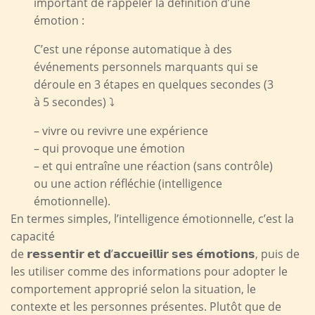
important de rappeler la définition d’une
émotion :
C’est une réponse automatique à des
événements personnels marquants qui se
déroule en 3 étapes en quelques secondes (3
à 5 secondes) ⤵️
– vivre ou revivre une expérience
– qui provoque une émotion
– et qui entraîne une réaction (sans contrôle)
ou une action réfléchie (intelligence
émotionnelle).
En termes simples, l’intelligence émotionnelle, c’est la
capacité
de 𝗿𝗲𝘀𝘀𝗲𝗻𝘁𝗶𝗿 𝗲𝘁 𝗱’𝗮𝗰𝗰𝘂𝗲𝗶𝗹𝗹𝗶𝗿 𝘀𝗲𝘀 𝗲́𝗺𝗼𝘁𝗶𝗼𝗻𝘀, puis de
les utiliser comme des informations pour adopter le
comportement approprié selon la situation, le
contexte et les personnes présentes. Plutôt que de